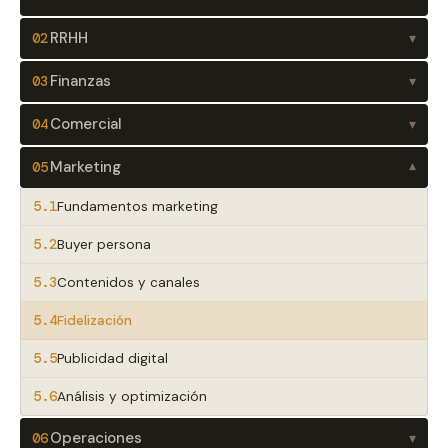
RRHH
02
▾
Finanzas
03
▾
Comercial
04
▾
Marketing
05
▾
5.1
Fundamentos marketing
5.2
Buyer persona
5.3
Contenidos y canales
5.4
Fidelización
5.5
Publicidad digital
5.6
Análisis y optimización
Operaciones
06
▾