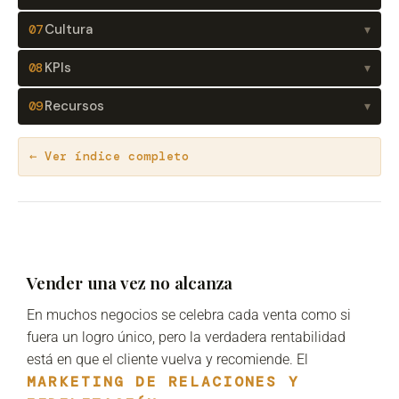
Cultura
07
▾
KPIs
08
▾
Recursos
09
▾
← Ver índice completo
Vender una vez no alcanza
En muchos negocios se celebra cada venta como si
fuera un logro único, pero la verdadera rentabilidad
está en que el cliente vuelva y recomiende. El
MARKETING DE RELACIONES Y