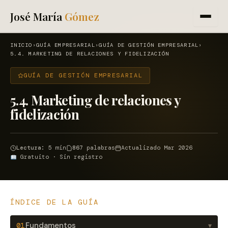
José María
Gómez
INICIO
›
GUÍA EMPRESARIAL
›
GUÍA DE GESTIÓN EMPRESARIAL
›
Guía de Gestión Empresarial
5.4. MARKETING DE RELACIONES Y FIDELIZACIÓN
GUÍA DE GESTIÓN EMPRESARIAL
Casos de éxito
5.4. Marketing de relaciones y
Sobre mí
fidelización
Contacto
Lectura:
5 min
867
palabras
Actualizado Mar 2026
Gratuito · Sin registro
Agencia Web Marketing →
ÍNDICE DE LA GUÍA
Fundamentos
01
▾