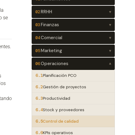
la
RRHH
02
▾
o se
Finanzas
03
▾
Comercial
04
▾
entes.
Marketing
05
▾
Operaciones
06
▾
6.1
s
Planificación PCO
los
6.2
Gestión de proyectos
itando
6.3
Productividad
6.4
Stock y proveedores
6.5
Control de calidad
6.6
KPIs operativos