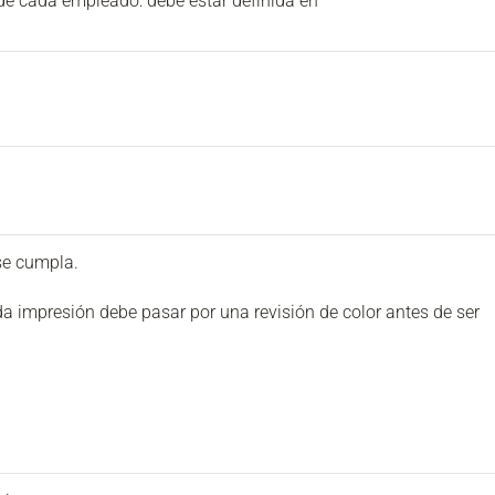
de cada empleado: debe estar definida en
se cumpla.
a impresión debe pasar por una revisión de color antes de ser