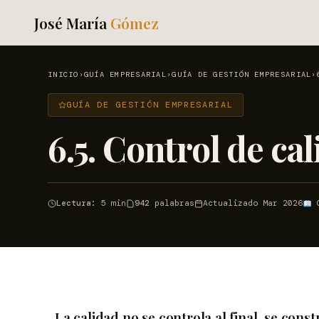
José María
Gómez
INICIO
›
GUÍA EMPRESARIAL
›
GUÍA DE GESTIÓN EMPRESARIAL
›
GUÍA DE GESTIÓN EMPRESARIAL
6.5. Control de ca
Lectura:
5 min
942
palabras
Actualizado Mar 2026
G
La calidad no se controla al final, se cons