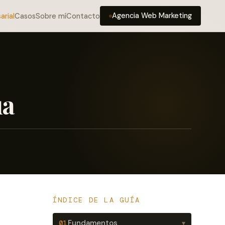
Agencia Web Marketing
arial
Casos
Sobre mí
Contacto
ua
ÍNDICE DE LA GUÍA
Fundamentos
01
▾