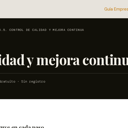
Guía Empres
6.5. CONTROL DE CALIDAD Y MEJORA CONTINUA
lidad y mejora contin
ratuito · Sin registro
truye en cada paso