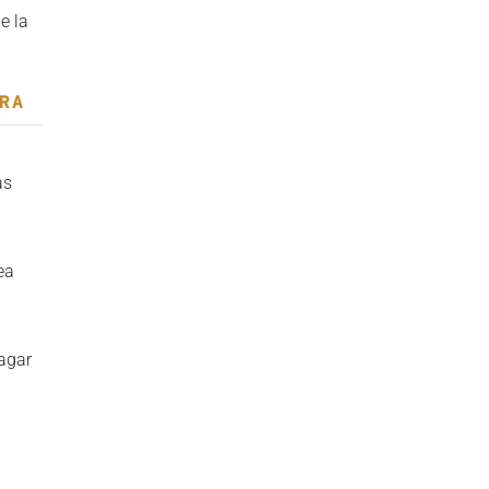
e la
RA
as
ea
pagar