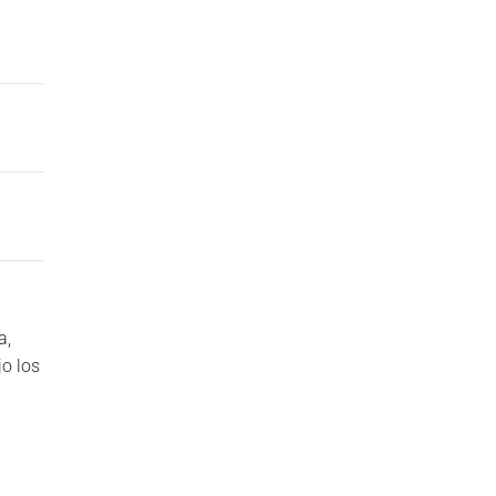
a,
jo los