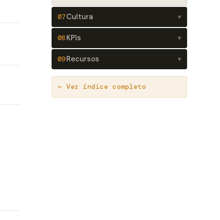
Cultura
07
▾
KPIs
08
▾
Recursos
09
▾
← Ver índice completo